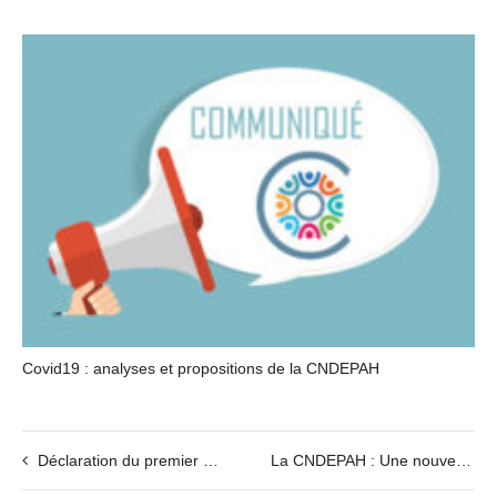
Covid19 : analyses et propositions de la CNDEPAH
Déclaration du premier ministre : Un premier signal très décevant
La CNDEPAH : Une nouvelle présidente pour porter la voix d’un secteur en souffrance.