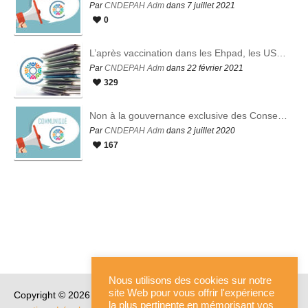
Par
CNDEPAH Adm
dans 7 juillet 2021
0
L’après vaccination dans les Ehpad, les USLD et les Résidences Autonomie : propositions d’inflexions des mesures individuelles et/ou collectives
Par
CNDEPAH Adm
dans 22 février 2021
329
Non à la gouvernance exclusive des Conseils Départementaux sur le secteur médico-social !
Par
CNDEPAH Adm
dans 2 juillet 2020
167
Nous utilisons des cookies sur notre
site Web pour vous offrir l'expérience
Copyright © 2026 CNDEPAH. Tous droits réservés.
Crédits &
la plus pertinente en mémorisant vos